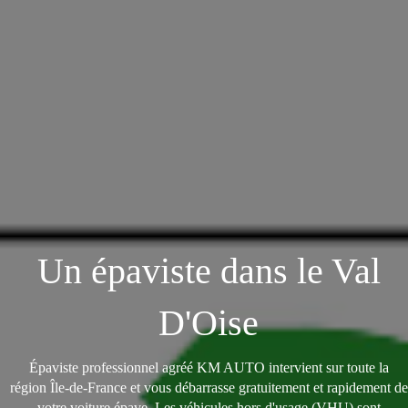
Un épaviste dans le Val
D'Oise
Épaviste professionnel agréé KM AUTO intervient sur toute la
région Île-de-France et vous débarrasse gratuitement et rapidement de
votre voiture épave. Les véhicules hors d'usage (VHU) sont