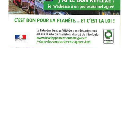
Enlèvement épave gratuit LE PERCHAY 95450
– rachat épave – 95