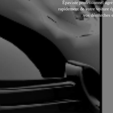
Épaviste professionnel agré
rapidement de votre voiture 
vos démarches 