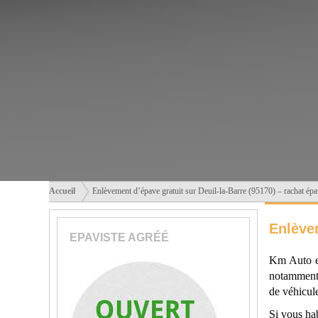
Accueil
Enlèvement d’épave gratuit sur Deuil-la-Barre (95170) – rachat ép
Enlèvem
EPAVISTE AGRÉÉ
Km Auto es
notamment
de véhicule
Si vous ha