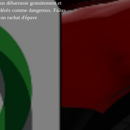
us débarrasse gratuitement et
idérés comme dangereux. Faîtes
un rachat d'épave