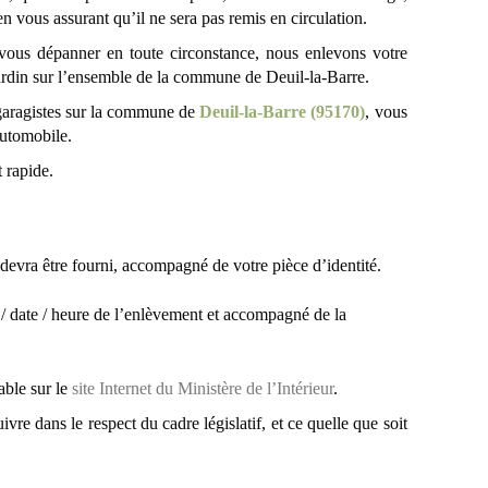
 vous assurant qu’il ne sera pas remis en circulation.
vous dépanner en toute circonstance, nous enlevons votre
jardin sur l’ensemble de la commune de Deuil-la-Barre.
 garagistes sur la commune de
Deuil-la-Barre (95170)
, vous
automobile.
 rapide.
n devra être fourni, accompagné de votre pièce d’identité.
r / date / heure de l’enlèvement et accompagné de la
able sur le
site Internet du Ministère de l’Intérieur
.
e dans le respect du cadre législatif, et ce quelle que soit
d’une mesure de rétention administrative, il nous est