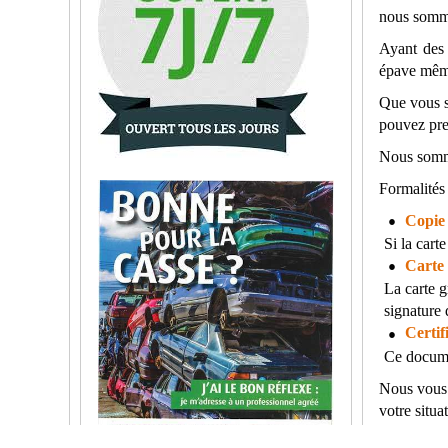
nous sommes
Ayant des 
épave même
Que vous s
pouvez pre
Nous sommes
Formalités
Copie 
Si la cart
Carte 
La carte g
signature 
Certif
Ce documen
Nous vous 
votre situat
Le véh