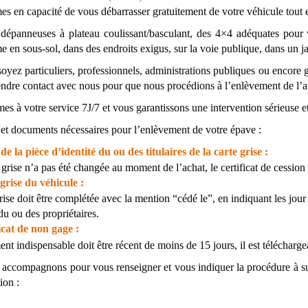
 en capacité de vous débarrasser gratuitement de votre véhicule tout en
dépanneuses à plateau coulissant/basculant, des 4×4 adéquates pour 
 en sous-sol, dans des endroits exigus, sur la voie publique, dans un 
oyez particuliers, professionnels, administrations publiques ou encore
ndre contact avec nous pour que nous procédions à l’enlèvement de l’
 à votre service 7J/7 et vous garantissons une intervention sérieuse et
 et documents nécessaires pour l’enlèvement de votre épave :
de la pièce d’identité du ou des titulaires de la carte grise :
e grise n’a pas été changée au moment de l’achat, le certificat de cessio
grise du véhicule :
rise doit être complétée avec la mention “cédé le”, en indiquant les jou
du ou des propriétaires.
icat de non gage :
t indispensable doit être récent de moins de 15 jours, il est télécharge
accompagnons pour vous renseigner et vous indiquer la procédure à suivr
ion :
icule est actuellement immobilisé :
si votre carte grise a fait l’objet 