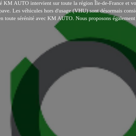
é KM AUTO intervient sur toute la région Île-de-France et vo
épave. Les véhicules hors d'usage (VHU) sont désormais cons
en toute sérénité avec KM AUTO. Nous proposons également 