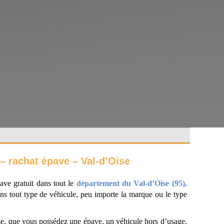
 – rachat épave – Val-d’Oise
ave gratuit dans tout le
département du Val-d’Oise (95),
s tout type de véhicule, peu importe la marque ou le type
, que vous possédez une épave, un véhicule hors d’usage,