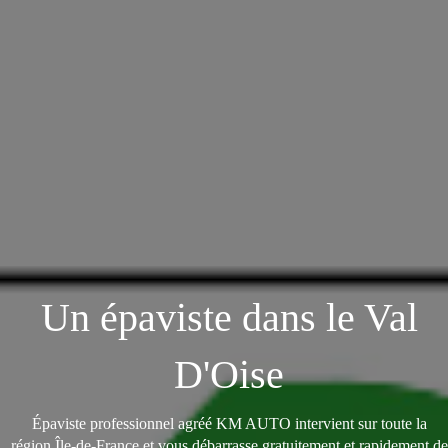
Un épaviste dans le Val
D'Oise
Épaviste professionnel agréé KM AUTO intervient sur toute la
région Île-de-France et vous débarrasse gratuitement et rapidement de